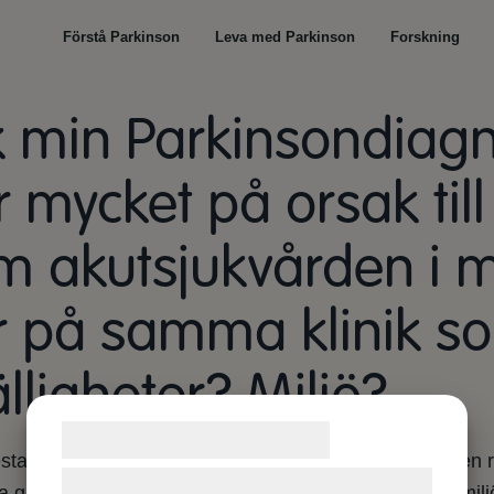
Förstå Parkinson
Leva med Parkinson
Forskning
ck min Parkinsondiagn
 mycket på orsak til
m akutsjukvården i 
 på samma klinik so
älligheter? Miljö?
Samtykke til cookies
lesta fallen. Arbete i akutsjukvård brukar inte ses som en
Vi og vores samarbejdspartnere bruger
ärna kan vara en tillfällighet. Att växa upp i lantlig mil