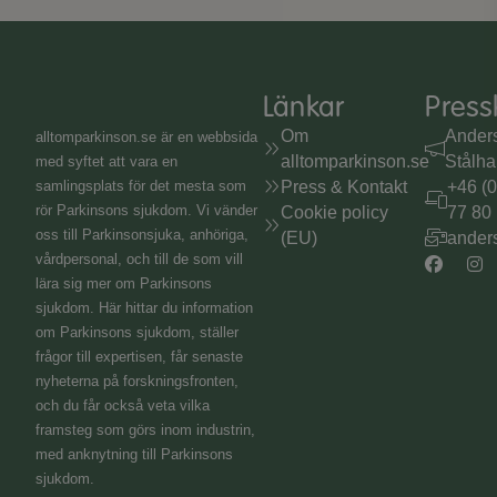
Länkar
Press
Om
Ander
alltomparkinson.se
är en webbsida
alltomparkinson.se
Stålh
med syftet att vara en
samlingsplats för det mesta som
Press & Kontakt
+46 (
rör Parkinsons sjukdom. Vi vänder
Cookie policy
77 80
oss till Parkinsonsjuka, anhöriga,
(EU)
ander
vårdpersonal, och till de som vill
lära sig mer om Parkinsons
sjukdom. Här hittar du information
om Parkinsons sjukdom, ställer
frågor till expertisen, får senaste
nyheterna på forskningsfronten,
och du får också veta vilka
framsteg som görs inom industrin,
med anknytning till Parkinsons
sjukdom.