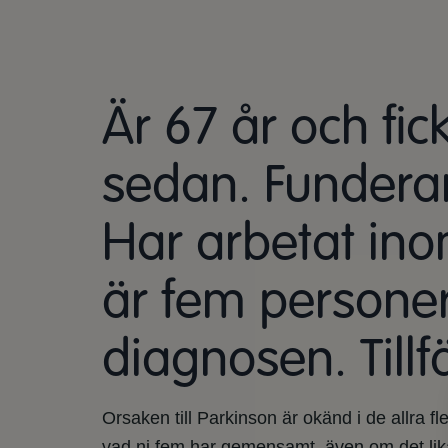
Är 67 år och fi
sedan. Funderar
Har arbetat ino
är fem personer
diagnosen. Tillf
Orsaken till Parkinson är okänd i de allra f
vad ni fem har gemensamt, även om det lika g