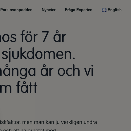
Parkinsonpodden
Nyheter
Fråga Experten
English
os för 7 år
l sjukdomen.
många år och vi
m fått
 riskfaktor, men man kan ju verkligen undra
jö och att ha arbetat med