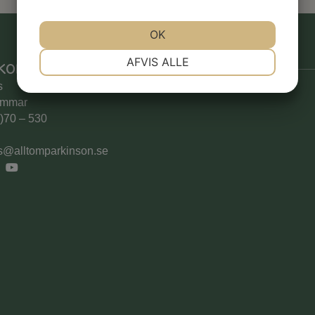
OK
NØDVENDIGE
PRÆFERENCER
AFVIS ALLE
kontakt
s
ammar
MARKETING
STATISTIK
0)70 – 530
s@alltomparkinson.se