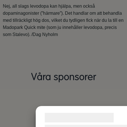
Nej, all slags levodopa kan hjälpa, men också
dopaminagonister (”härmare”). Det handlar om att behandla
med tillräckligt hög dos, vilket du tydligen fick när du la till en
Madopark Quick mite (som ju innehåller levodopa, precis
som Stalevo). /Dag Nyholm
Våra sponsorer
Samtykke til cookies