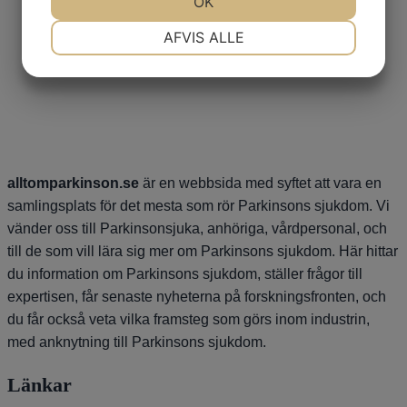
OK
NØDVENDIGE
PRÆFERENCER
AFVIS ALLE
MARKETING
STATISTIK
alltomparkinson.se
är en webbsida med syftet att vara en
samlingsplats för det mesta som rör Parkinsons sjukdom. Vi
vänder oss till Parkinsonsjuka, anhöriga, vårdpersonal, och
till de som vill lära sig mer om Parkinsons sjukdom. Här hittar
du information om Parkinsons sjukdom, ställer frågor till
expertisen, får senaste nyheterna på forskningsfronten, och
du får också veta vilka framsteg som görs inom industrin,
med anknytning till Parkinsons sjukdom.
Länkar