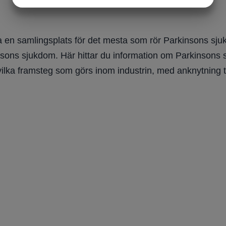
MARKETING
STATISTIK
 en samlingsplats för det mesta som rör Parkinsons sjuk
nsons sjukdom. Här hittar du information om Parkinsons sju
vilka framsteg som görs inom industrin, med anknytning t