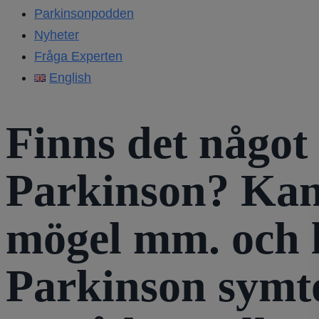
Parkinsonpodden
Nyheter
Fråga Experten
English
Finns det något
Parkinson? Kan 
mögel mm. och l
Parkinson symto