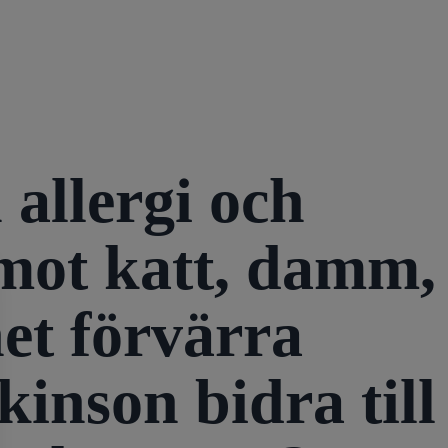
allergi och
 mot katt, damm,
et förvärra
inson bidra till