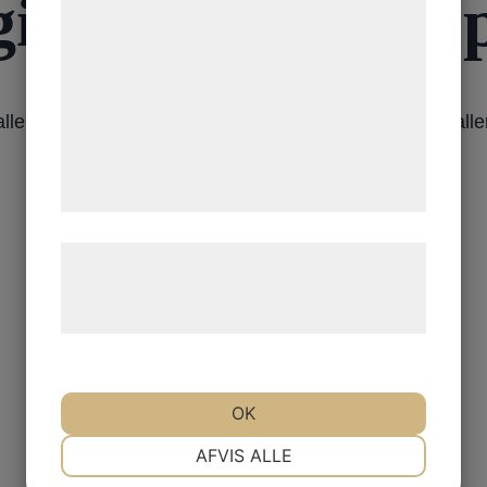
ergisk a symtom
statistik og marketing. Disse oplysninger
kan blive delt med annoncerings- og
analysepartnere, som kan kombinere dem
med data, du tidligere har givet dem eller
ig allergi påverkar Parkinsons sjukdom eller tvärtom att 
de har indsamlet gennem din brug af deres
tjenester. Ved at klikke på 'OK' giver du
samtykke til disse formål.
Læs mere om vores brug af cookies og
behandling af persondata på vores
hjemmeside.
OK
NØDVENDIGE
PRÆFERENCER
AFVIS ALLE