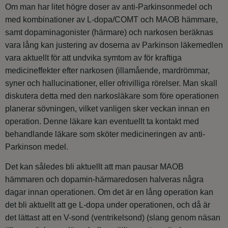
Om man har litet högre doser av anti-Parkinsonmedel och
med kombinationer av L-dopa/COMT och MAOB hämmare,
samt dopaminagonister (härmare) och narkosen beräknas
vara lång kan justering av doserna av Parkinson läkemedlen
vara aktuellt för att undvika symtom av för kraftiga
medicineffekter efter narkosen (illamående, mardrömmar,
syner och hallucinationer, eller ofrivilliga rörelser. Man skall
diskutera detta med den narkosläkare som före operationen
planerar sövningen, vilket vanligen sker veckan innan en
operation. Denne läkare kan eventuellt ta kontakt med
behandlande läkare som sköter medicineringen av anti-
Parkinson medel.
Det kan således bli aktuellt att man pausar MAOB
hämmaren och dopamin-härmaredosen halveras några
dagar innan operationen. Om det är en lång operation kan
det bli aktuellt att ge L-dopa under operationen, och då är
det lättast att en V-sond (ventrikelsond) (slang genom näsan