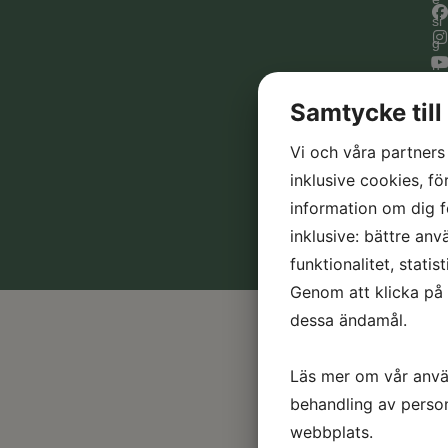
si
g
n
a
Samtycke till
v
In
Vi och våra partners
C
te
o
n
inklusive cookies, fö
o
di
information om dig f
ki
t
inklusive: bättre an
e
funktionalitet, stati
s
Genom att klicka på 
dessa ändamål.
Läs mer om vår anvä
behandling av perso
webbplats.