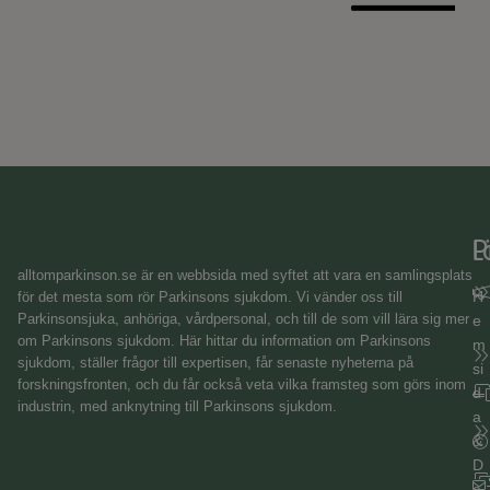
L
P
alltomparkinson.se
är en webbsida med syftet att vara en samlingsplats
H
för det mesta som rör Parkinsons sjukdom. Vi vänder oss till
Parkinsonsjuka, anhöriga, vårdpersonal, och till de som vill lära sig mer
e
om Parkinsons sjukdom. Här hittar du information om Parkinsons
m
sjukdom, ställer frågor till expertisen, får senaste nyheterna på
si
forskningsfronten, och du får också veta vilka framsteg som görs inom
d
industrin, med anknytning till Parkinsons sjukdom.
a
&
D
e