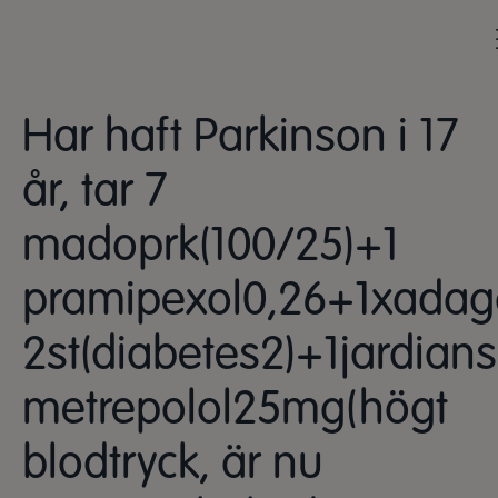
Har haft Parkinson i 17
år, tar 7
madoprk(100/25)+1
pramipexol0,26+1xada
2st(diabetes2)+1jardia
metrepolol25mg(högt
blodtryck, är nu