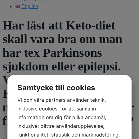
English
Har läst att Keto-diet
skall vara bra om man
har tex Parkinsons
sjukdom eller epilepsi.
Vad anser ni, kan en
Samtycke till cookies
Keto-diet vara bra om
Vi och våra partners använder teknik,
man har Parkinson, eller
inklusive cookies, för att samla in
finns det någon nackdel?
information om dig för olika ändamål,
inklusive: bättre användarupplevelse,
funktionalitet, statistik och marknadsföring.