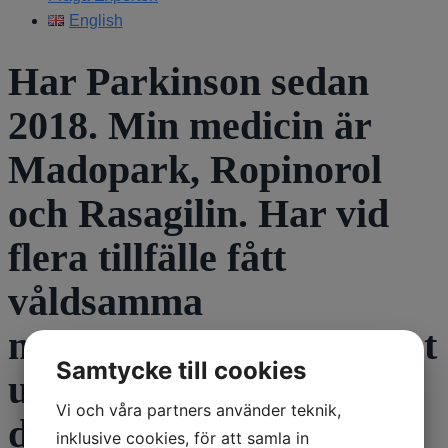
English
Har Parkinson sedan
2018. Min medicin är
Madopark, Ropinorol
och Rasagilin. Har vid
flera tillfälle fått
våldsamma
mardrömmar och ramlat
Samtycke till cookies
ur sängen. Känner att
Vi och våra partners använder teknik,
det är en biverkan man
inklusive cookies, för att samla in