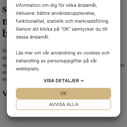
ska acceptera. Finns
information om dig för olika ändamål,
inklusive: bättre användarupplevelse,
något
funktionalitet, statistik och marknadsföring.
Genom att klicka på "OK" samtycker du till
behandlingsalternativ?
dessa ändamål.
Det är inte säkert att det beror på medicinerna, kan också
Läs mer om vår användning av cookies och
röra sig om så kallad REM-sömnstörning som gör att man
behandling av personuppgifter på vår
agerar ut sina drömmar. Det kan gå att behandla med låg dos
webbplats.
av en medicin som heter Iktorivil. Diskutera med din
neurolog! /Dag Nyholm
VISA
DETALJER
Våra sponsorer
JA
NEJ
OK
JA
NEJ
NÖDVÄNDIG
INSTÄLLNINGAR
AVVISA ALLA
JA
NEJ
JA
NEJ
MARKNADSFÖRING
STATISTIK