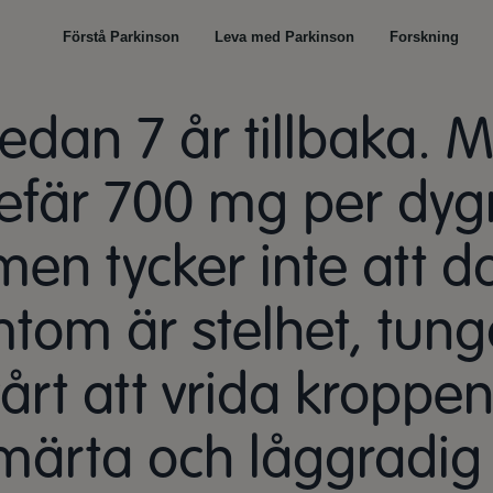
Förstå Parkinson
Leva med Parkinson
Forskning
edan 7 år tillbaka. 
fär 700 mg per dygn
en tycker inte att d
tom är stelhet, tung
vårt att vrida kropp
smärta och låggradig