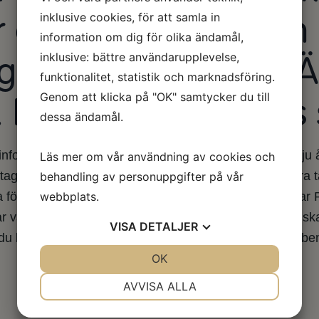
er och mer. Mina ben 
inklusive cookies, för att samla in
information om dig för olika ändamål,
gå för egen motor. Ä
inklusive: bättre användarupplevelse,
funktionalitet, statistik och marknadsföring.
Genom att klicka på "OK" samtycker du till
l. Har jag Parkinson
dessa ändamål.
 information, men om du har haft Parkinsondiagnos i sju år
Läs mer om vår användning av cookies och
av Madopark beror ofta på att effekten av den förra tabl
behandling av personuppgifter på vår
webbplats.
la för att det är Parkinson du har. De allra flesta som har 
rkar vara ett växtbaserat läkemedel mot förkylning, som 
VISA
DETALJER
 du har någon annan sjukdom som påverkar rygg och be
JA
NEJ
OK
JA
NEJ
NÖDVÄNDIG
INSTÄLLNINGAR
AVVISA ALLA
JA
NEJ
JA
NEJ