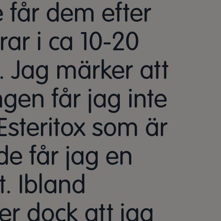
 får dem efter
ar i ca 10-20
. Jag märker att
en får jag inte
steritox som är
de får jag en
t. Ibland
r dock att jag