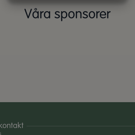
MARKNADSFÖRING
STATISTIK
Våra sponsorer
kontakt
s