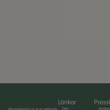
Länkar
Press
Om
Ander
alltomparkinson.se
är en webbsida