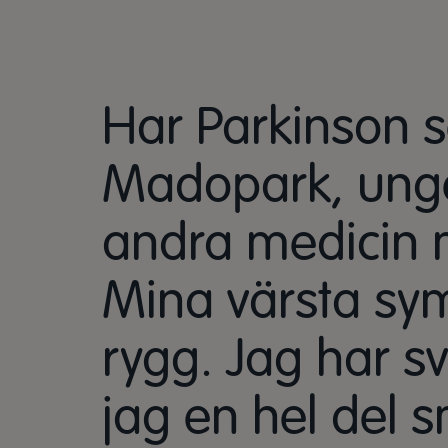
Har Parkinson s
Madopark, unge
andra medicin m
Mina värsta sym
rygg. Jag har s
jag en hel del 