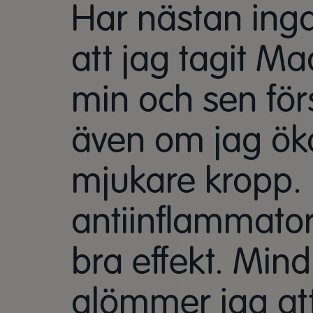
Har nästan inga
att jag tagit M
min och sen förs
även om jag ök
mjukare kropp. 
antiinflammator
bra effekt. Mind
glömmer jag att