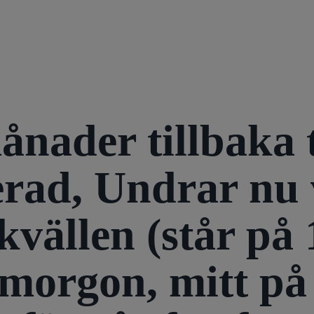
ånader tillbaka 
erad, Undrar nu
l kvällen (står på
a morgon, mitt p