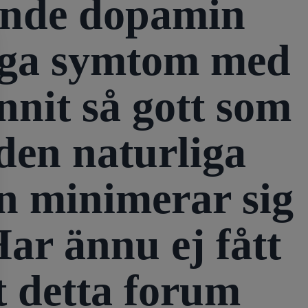
rande dopamin
piga symtom med
nnit så gott som
den naturliga
en minimerar sig
Har ännu ej fått
 detta forum