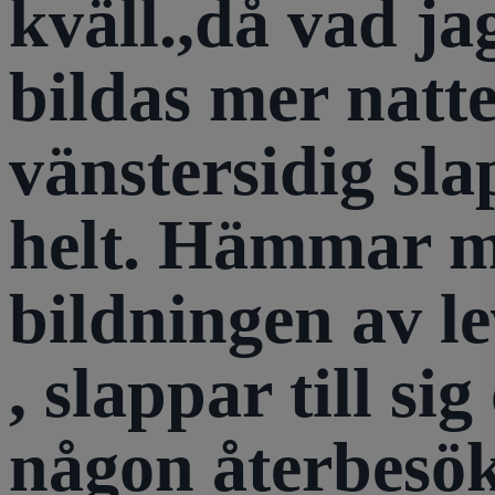
kväll.,då vad j
bildas mer nat
vänstersidig sla
helt. Hämmar m
bildningen av l
, slappar till s
någon återbesö