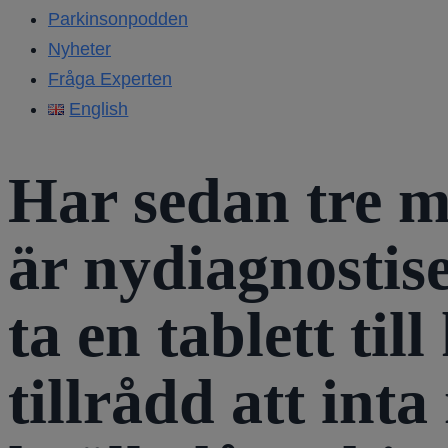
Parkinsonpodden
Nyheter
Fråga Experten
English
Har sedan tre m
är nydiagnostis
ta en tablett til
tillrådd att int