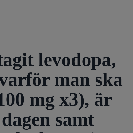
tagit levodopa,
 varför man ska
 100 mg x3), är
å dagen samt