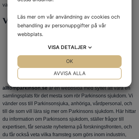
vanligt Parkinsonsymtom. /Dag Nyholm
Läs mer om vår användning av cookies och
Våra sponsorer
behandling av personuppgifter på vår
webbplats.
VISA
DETALJER
JA
NEJ
OK
JA
NEJ
NÖDVÄNDIG
INSTÄLLNINGAR
AVVISA ALLA
JA
NEJ
JA
NEJ
alltomparkinson.se
är en webbsida med syftet att vara en
MARKNADSFÖRING
STATISTIK
samlingsplats för det mesta som rör Parkinsons sjukdom. Vi
vänder oss till Parkinsonsjuka, anhöriga, vårdpersonal, och
till de som vill lära sig mer om Parkinsons sjukdom. Här hittar
du information om Parkinsons sjukdom, ställer frågor till
expertisen, får senaste nyheterna på forskningsfronten, och
du får också veta vilka framsteg som görs inom industrin,