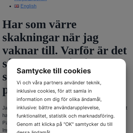
English
Har som värre
skakningar när jag
vaknar till. Varför är det
så? Har också då ofta
Samtycke till cookies
som om hela kroppen
Vi och våra partners använder teknik,
pulserar.
inklusive cookies, för att samla in
information om dig för olika ändamål,
inklusive: bättre användarupplevelse,
Jag gissar att du menar på morgonen när du vaknar efter att
funktionalitet, statistik och marknadsföring.
ha sovit. Då är det ju längesedan du tog någon
Parkinsonmedicin och då kan symtomen vara värre ett tag.
Genom att klicka på "OK" samtycker du till
Inre pulsationer eller känsla av skakningar är ett ganska
dessa ändamål.