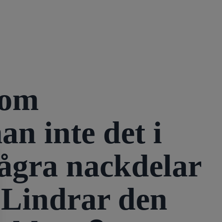
 om
n inte det i
några nackdelar
 Lindrar den