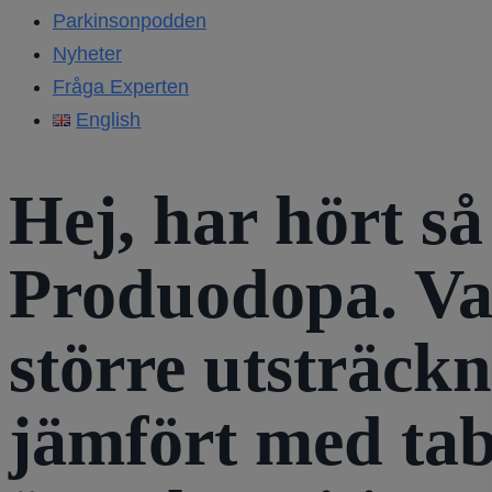
Parkinsonpodden
Nyheter
Fråga Experten
English
Hej, har hört s
Produodopa. Var
större utsträck
jämfört med tab