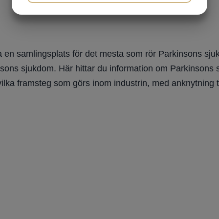
MARKETING
STATISTIK
 en samlingsplats för det mesta som rör Parkinsons sjuk
nsons sjukdom. Här hittar du information om Parkinsons sju
vilka framsteg som görs inom industrin, med anknytning t