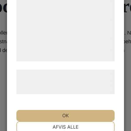
 och autonoma 
statistik og marketing. Disse oplysninger
kan blive delt med annoncerings- og
analysepartnere, som kan kombinere dem
med data, du tidligere har givet dem eller
llerade motoriska fluktuationer med tablettbehandling. N
de har indsamlet gennem din brug af deres
stnaden. Man kan inte räkna med att någon av pumpbehan
tjenester. Ved at klikke på 'OK' giver du
 de L-dopapumpar som använts längre. /Dag Nyholm
samtykke til disse formål.
Læs mere om vores brug af cookies og
behandling af persondata på vores
hjemmeside.
OK
NØDVENDIGE
PRÆFERENCER
AFVIS ALLE