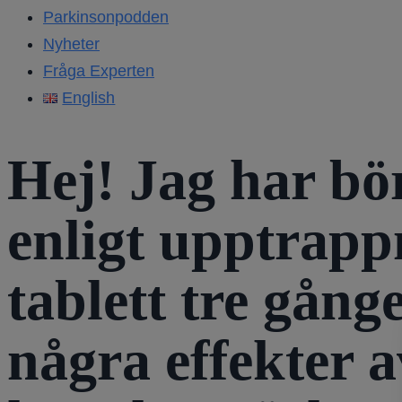
Parkinsonpodden
Nyheter
Fråga Experten
English
Hej! Jag har b
enligt upptrapp
tablett tre gång
några effekter 