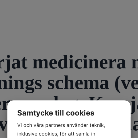
örjat mediciner
nings schema (ve
er per dag. Kan 
Samtycke till cookies
av medicinen reda
Vi och våra partners använder teknik,
inklusive cookies, för att samla in