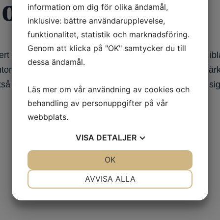
 och hur?
information om dig för olika ändamål,
inklusive: bättre användarupplevelse,
funktionalitet, statistik och marknadsföring.
Genom att klicka på "OK" samtycker du till
ert att det märks något än. Det kan dröja flera veckor, i
dessa ändamål.
ymtom och vilka Parkinsonsymtom du har, men oftast märke
så märka att man mår allmänt bättre, att man känner si
Läs mer om vår användning av cookies och
behandling av personuppgifter på vår
webbplats.
VISA
DETALJER
JA
NEJ
OK
JA
NEJ
NÖDVÄNDIG
INSTÄLLNINGAR
AVVISA ALLA
JA
NEJ
JA
NEJ
MARKNADSFÖRING
STATISTIK