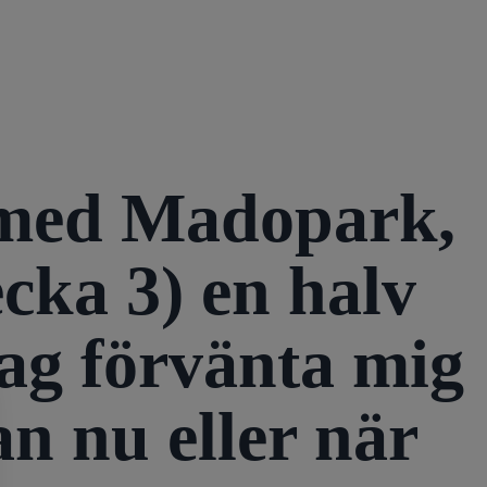
a med Madopark,
cka 3) en halv
jag förvänta mig
n nu eller när