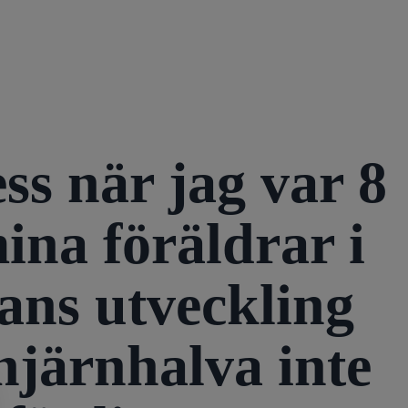
ess när jag var 8
na föräldrar i
nans utveckling
 hjärnhalva inte