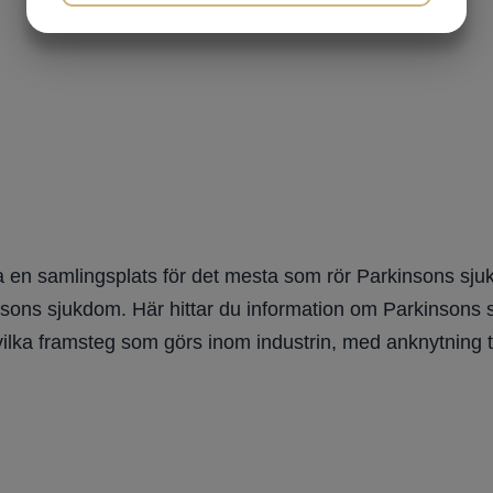
JA
NEJ
JA
NEJ
MARKNADSFÖRING
STATISTIK
 en samlingsplats för det mesta som rör Parkinsons sjuk
nsons sjukdom. Här hittar du information om Parkinsons sju
vilka framsteg som görs inom industrin, med anknytning t