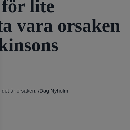
för lite
ta vara orsaken
rkinsons
tt det är orsaken. /Dag Nyholm