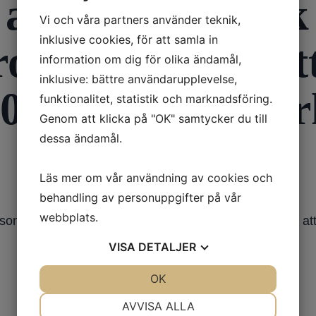
att hjärnan fick 
Vi och våra partners använder teknik,
inklusive cookies, för att samla in
otonin. Kan det
information om dig för olika ändamål,
inklusive: bättre användarupplevelse,
 70- åring fått Pa
funktionalitet, statistik och marknadsföring.
Genom att klicka på "OK" samtycker du till
dessa ändamål.
Läs mer om vår användning av cookies och
behandling av personuppgifter på vår
webbplats.
son kan ingen svara säkert på detta. Men jag tror inte a
VISA
DETALJER
JA
NEJ
OK
JA
NEJ
NÖDVÄNDIG
INSTÄLLNINGAR
AVVISA ALLA