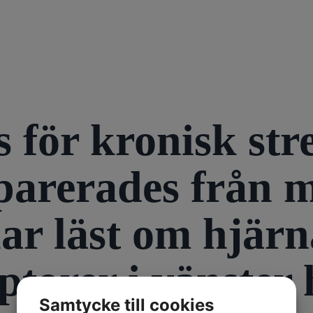
s för kronisk str
arerades från mi
 har läst om hjär
eptorer i vänster
Samtycke till cookies