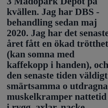
3 Madopark Depot på
kvällen. Jag har DBS -
behandling sedan maj
2020. Jag har det senast
året fått en ökad trötthe
(kan somna med
kaffekopp i handen), oc
den senaste tiden väldigt
smärtsamma o utdragna
muskelkramper nattetid
i rygg, axlar, nacke,