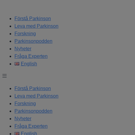
Hoppa
till
Förstå Parkinson
innehåll
Leva med Parkinson
Forskning
Parkinsonpodden
Nyheter
Fråga Experten
English
Förstå Parkinson
Leva med Parkinson
Forskning
Parkinsonpodden
Nyheter
Fråga Experten
English