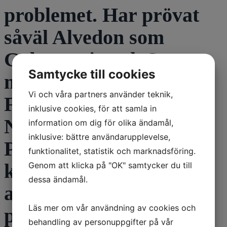
problemet. Har prövat
såväl Alvedon som
Gabapentin och Saroten
Samtycke till cookies
med blygsam effekt.
Vi och våra partners använder teknik,
Finns det erfarenhet av
inklusive cookies, för att samla in
Norspan vid
information om dig för olika ändamål,
inklusive: bättre användarupplevelse,
Parkinsonsmärta och
funktionalitet, statistik och marknadsföring.
kan detta vara ett
Genom att klicka på "OK" samtycker du till
dessa ändamål.
alternativ värt att
Läs mer om vår användning av cookies och
pröva?
behandling av personuppgifter på vår