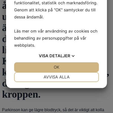
återkommande
funktionalitet, statistik och marknadsföring.
Genom att klicka på "OK" samtycker du till
urinvägsinfektioner och
dessa ändamål.
äter nu antibiotika i låg
Läs mer om vår användning av cookies och
dos i 3 mån. Min
behandling av personuppgifter på vår
webbplats.
livskvalite är inte bra!
VISA
DETALJER
Känner mig aldrig pigg,
JA
NEJ
OK
JA
NEJ
konstig känsla i huvudet,
NÖDVÄNDIG
INSTÄLLNINGAR
AVVISA ALLA
darrig och orkeslös i
JA
NEJ
JA
NEJ
kroppen.
MARKNADSFÖRING
STATISTIK
Parkinson kan ge lägre blodtryck, så det är viktigt att kolla