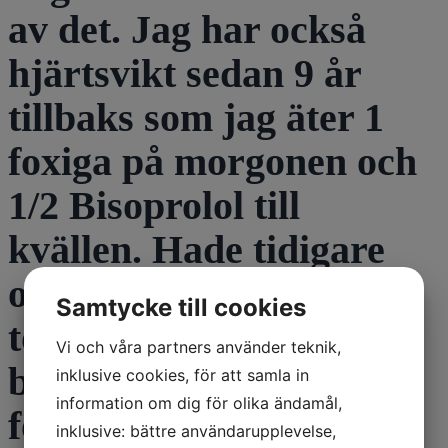
av det. Jag har också
hjärtsvikt sedan 9 år
tillbaks som jag äter 1
foxiga på morgonen och
1/2 Bisoprolol till
kvällen. Hade tidigare
också Entresto men den
Samtycke till cookies
togs bort då mitt
Vi och våra partners använder teknik,
blodtryck blev alldeles
inklusive cookies, för att samla in
information om dig för olika ändamål,
för lågt. Har även haft
inklusive: bättre användarupplevelse,