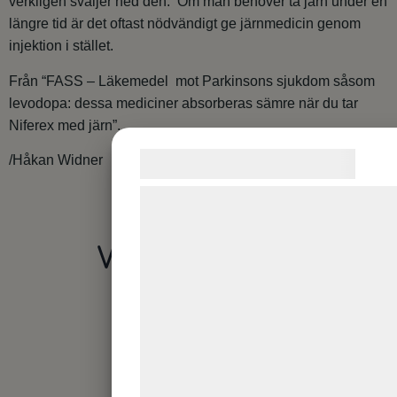
verkligen sväljer ned den. Om man behöver ta järn under en
längre tid är det oftast nödvändigt ge järnmedicin genom
injektion i stället.
Från “FASS – Läkemedel mot Parkinsons sjukdom såsom
levodopa: dessa mediciner absorberas sämre när du tar
Niferex med järn”.
Samtykke til cookies
/Håkan Widner
Vi og vores samarbejdspartnere brug
teknologier, herunder cookies, til at
Våra sponsorer
indsamle oplysninger om dig til forske
formål, herunder: Tilpasning af annonc
bedre brugeroplevelse, funktionalitet,
statistik og marketing. Disse oplysnin
kan blive delt med annoncerings- og
analysepartnere, som kan kombinere
med data, du tidligere har givet dem e