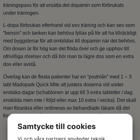
träningspass för att ersätta det dopamin som förbrukats
under träningen.
L-dopa förbrukas efterhand vid exv träning och kan ses som
“bensin” och tanken kan behöva fyllas på för att ha tillräckligt
med byggstenar för att ombildas till dopamin när det behövs.
Om dosen är för hög kan det flöda över och ge upphov till
ofrivilliga rörelser och då bör man ta lägre dos som en extra
dos eller avstå.
Överlag kan de flesta patienter har en “prutmån” med 1 – 3
tabl Madopark Quick Mite att justera doserna vid under
enstaka dagar (schablonen är upp till 3 extra tabletter / dag
enskilda men inte i följd eller max 10 extra / vecka). Det skall
man förankra eller ordineras av behandlade läkare då det
finns undantag från när detta är lämpligt. /Håkan Widner
Samtycke till cookies
Vi och våra partners använder teknik,