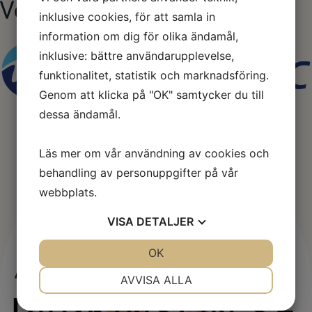
Våra sponsorer
inklusive cookies, för att samla in
information om dig för olika ändamål,
inklusive: bättre användarupplevelse,
funktionalitet, statistik och marknadsföring.
Genom att klicka på "OK" samtycker du till
dessa ändamål.
Läs mer om vår användning av cookies och
behandling av personuppgifter på vår
webbplats.
VISA
DETALJER
JA
NEJ
OK
JA
NEJ
NÖDVÄNDIG
INSTÄLLNINGAR
AVVISA ALLA
JA
NEJ
JA
NEJ