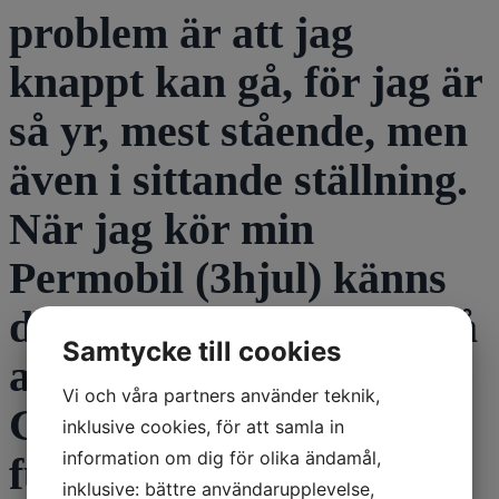
problem är att jag
knappt kan gå, för jag är
så yr, mest stående, men
även i sittande ställning.
När jag kör min
Permobil (3hjul) känns
det som att den håller på
Samtycke till cookies
att välta hela tiden.
Vi och våra partners använder teknik,
Gyrot i kroppen
inklusive cookies, för att samla in
information om dig för olika ändamål,
fungerar inte känns det
inklusive: bättre användarupplevelse,