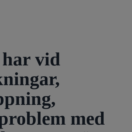
har vid
ningar,
ppning,
h problem med