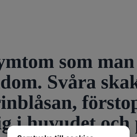
 symtom som man 
kdom. Svåra skak
nblåsan, försto
stig i huvudet oc