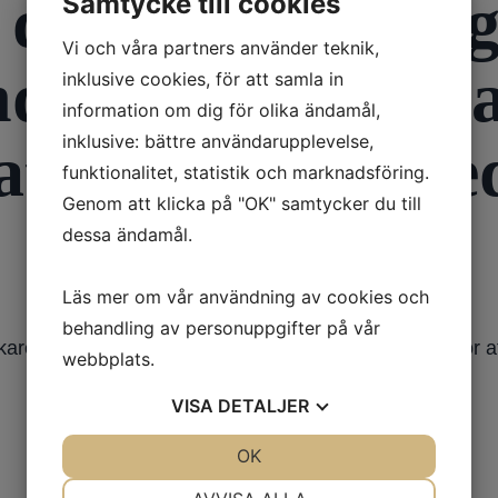
 dessutom svårig
Samtycke till cookies
Vi och våra partners använder teknik,
nderat på L-dop
inklusive cookies, för att samla in
information om dig för olika ändamål,
inklusive: bättre användarupplevelse,
 att ha pratat me
funktionalitet, statistik och marknadsföring.
Genom att klicka på "OK" samtycker du till
dessa ändamål.
Läs mer om vår användning av cookies och
behandling av personuppgifter på vår
aren efter att ha pratat med dig och undersökt dig tror a
webbplats.
VISA
DETALJER
JA
NEJ
OK
JA
NEJ
NÖDVÄNDIG
INSTÄLLNINGAR