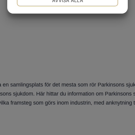
AVVISA ALLA
JA
NEJ
JA
NEJ
MARKNADSFÖRING
STATISTIK
 en samlingsplats för det mesta som rör Parkinsons sjuk
nsons sjukdom. Här hittar du information om Parkinsons sju
vilka framsteg som görs inom industrin, med anknytning t