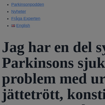
Parkinsonpodden
Nyheter
Fråga Experten
English
Jag har en del
Parkinsons sju
problem med uri
jättetrött, kon