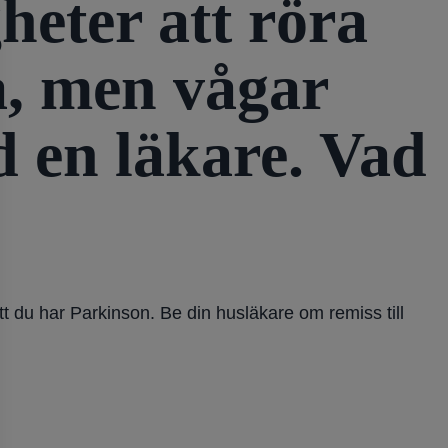
heter att röra
a, men vågar
d en läkare. Vad
tt du har Parkinson. Be din husläkare om remiss till