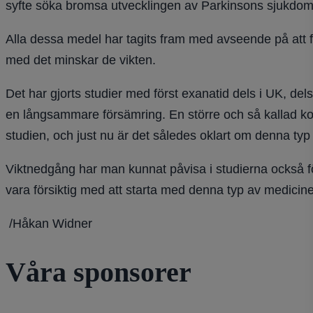
syfte söka bromsa utvecklingen av Parkinsons sjukdom
Alla dessa medel har tagits fram med avseende på att f
med det minskar de vikten.
Det har gjorts studier med först exanatid dels i UK, de
en långsammare försämring. En större och så kallad kon
studien, och just nu är det således oklart om denna ty
Viktnedgång har man kunnat påvisa i studierna också fö
vara försiktig med att starta med denna typ av mediciner
/Håkan Widner
Våra sponsorer