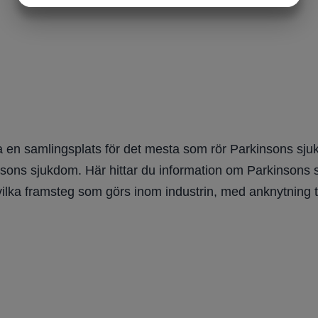
MARKNADSFÖRING
STATISTIK
 en samlingsplats för det mesta som rör Parkinsons sjuk
nsons sjukdom. Här hittar du information om Parkinsons sju
vilka framsteg som görs inom industrin, med anknytning t