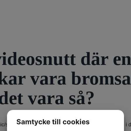
videosnutt där e
rkar vara bromsa
det vara så?
Samtycke till cookies
/semaglutid (GLP-1 analoger –ytterligare läkemedel i den