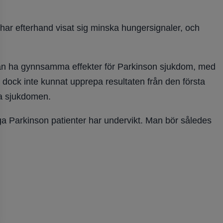
har efterhand visat sig minska hungersignaler, och
et kan ha gynnsamma effekter för Parkinson sjukdom, med
dock inte kunnat upprepa resultaten från den första
sa sjukdomen.
ga Parkinson patienter har undervikt. Man bör således