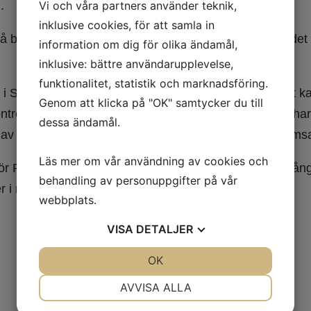
Vi och våra partners använder teknik,
.
inklusive cookies, för att samla in
å bättre behandling mot sockersjuka (diabetes), och det 
information om dig för olika ändamål,
inklusive: bättre användarupplevelse,
funktionalitet, statistik och marknadsföring.
ls i Sverige och preliminära resultat har indikerat att d
Genom att klicka på "OK" samtycker du till
trollerad studie med placebo kontroller mm från UK har 
dessa ändamål.
p av läkemedel har någon effekt alls mot att kunna brom
Läs mer om vår användning av cookies och
r Parkinsons sjukdom, och det är inte alltid bra då mån
behandling av personuppgifter på vår
 i nuläget.
webbplats.
VISA
DETALJER
JA
NEJ
OK
JA
NEJ
NÖDVÄNDIG
INSTÄLLNINGAR
AVVISA ALLA
JA
NEJ
JA
NEJ