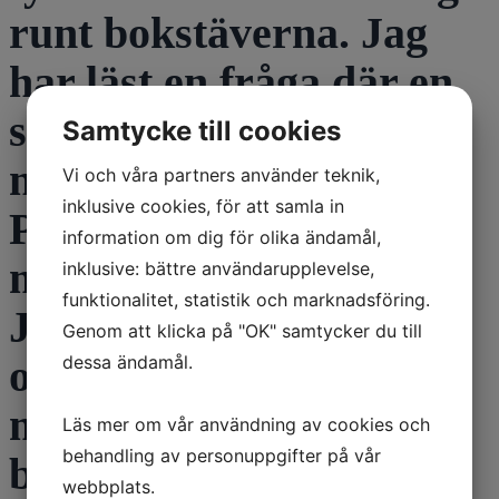
runt bokstäverna. Jag
har läst en fråga där en
såg dubbelt Jag undrar
Samtycke till cookies
nu om detta hör till
Vi och våra partners använder teknik,
inklusive cookies, för att samla in
Parkinson eller om jag
information om dig för olika ändamål,
måste söka ögonläkare.
inklusive: bättre användarupplevelse,
funktionalitet, statistik och marknadsföring.
Jag har inte starr enligt
Genom att klicka på "OK" samtycker du till
dessa ändamål.
optikern. Det tråkiga
med detta är att läsa
Läs mer om vår användning av cookies och
behandling av personuppgifter på vår
böcker blir jobbigt. Det
webbplats.