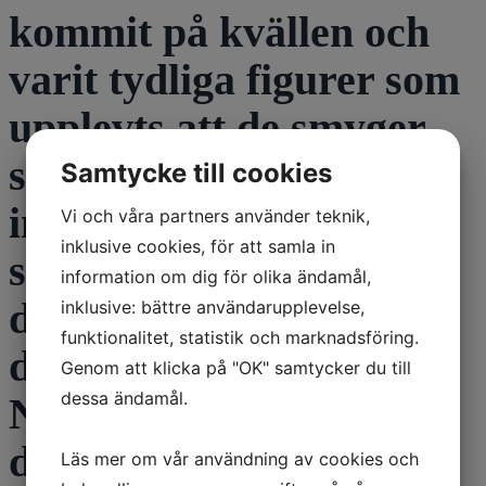
kommit på kvällen och
varit tydliga figurer som
upplevts att de smyger
sig på bakifrån. Jag är
Samtycke till cookies
inte rädd men det är lite
Vi och våra partners använder teknik,
inklusive cookies, för att samla in
störande. Beror det på
information om dig för olika ändamål,
doseringen eller den
inklusive: bättre användarupplevelse,
funktionalitet, statistik och marknadsföring.
degenerativa processen?
Genom att klicka på "OK" samtycker du till
dessa ändamål.
Något som kan dämpa
det hela?
Läs mer om vår användning av cookies och