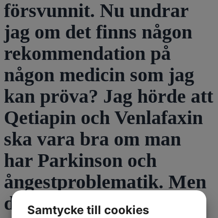
försvunnit. Nu undrar
jag om det finns någon
rekommendation på
någon medicin som jag
kan pröva? Jag hörde att
Qetiapin och Venlafaxin
ska vara bra om man
har Parkinson och
ångestproblematik. Men
dom funkar inte på mig.
Samtycke till cookies