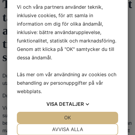
Till natten har jag endast
Vi och våra partners använder teknik,
tabl. Melatonin 2 st. Så
inklusive cookies, för att samla in
information om dig för olika ändamål,
att jag kan sova några
inklusive: bättre användarupplevelse,
timmar. Tacksam för
funktionalitet, statistik och marknadsföring.
Genom att klicka på "OK" samtycker du till
svar..
dessa ändamål.
Läs mer om vår användning av cookies och
Det är en komplex fråga och ett detaljerat svar kan inte ges
behandling av personuppgifter på vår
utan mera kunskap kring omständigheterna.
webbplats.
Det finns flera möjliga förklaringar till illabefinnandet:
VISA
DETALJER
Vid DBS operation (djupelektrod stimulering) i nervkärnan
subthalamus (STN) som är den vanligaste målpunkten för
JA
NEJ
OK
JA
NEJ
behandling av Parkinsons sjukdom (men inte den enda), kan
NÖDVÄNDIG
INSTÄLLNINGAR
AVVISA ALLA
man uppnå en behandlingseffekt så att det är nödvändigt att