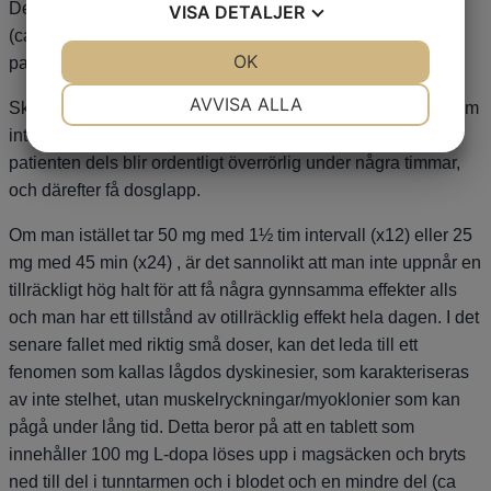
Det kan tas som tabletter 100 mg x 6 med ca 3 tim intervall
VISA
DETALJER
(ca kl 7, 10, 13, 16, 19, och 22). Med denna dosering får
JA
NEJ
OK
JA
NEJ
patienten en bra funktion, utan överrörlighet eller dosglapp.
NÖDVÄNDIG
INSTÄLLNINGAR
AVVISA ALLA
Skulle samma patient ta samma dos som 300 mg med 12 tim
intervall (x2), eller 200 mg med 6 tim intervall (x3) skulle
JA
NEJ
JA
NEJ
patienten dels blir ordentligt överrörlig under några timmar,
MARKNADSFÖRING
STATISTIK
och därefter få dosglapp.
Om man istället tar 50 mg med 1½ tim intervall (x12) eller 25
mg med 45 min (x24) , är det sannolikt att man inte uppnår en
tillräckligt hög halt för att få några gynnsamma effekter alls
och man har ett tillstånd av otillräcklig effekt hela dagen. I det
senare fallet med riktig små doser, kan det leda till ett
fenomen som kallas lågdos dyskinesier, som karakteriseras
av inte stelhet, utan muskelryckningar/myoklonier som kan
pågå under lång tid. Detta beror på att en tablett som
innehåller 100 mg L-dopa löses upp i magsäcken och bryts
ned till del i tunntarmen och i blodet och en mindre del (ca