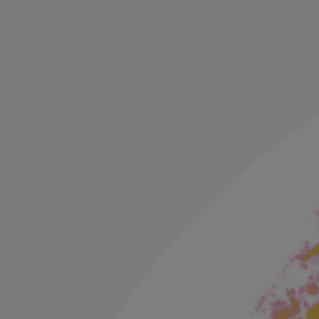
Hoppa
till
innehåll