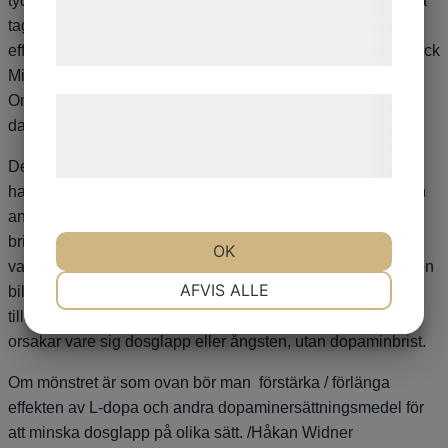
tydliga. Om dessa symtom upphör efter det att en ny L-dopa
tjenester. Ved at klikke på 'OK' giver du
tagits, vanligen tar det 30 – 60 min efter tablett intaget för
effekten skall uppstå, eller snabbare efter en Madopark Quick
samtykke til disse formål.
Mite, talar det för att oro/ångesten är ett utryck för dosglapp.
Om samma mönster upprepas efter ytterligare doser under
Læs mere om vores brug af cookies og
dagen, blir sambandet tydligare.
behandling af persondata på vores
hjemmeside.
Det kan finnas ett visst samband med Sertralin som öka
halten av serotonin. Några år med Parkinsons sjukdom kan
andra nervceller an de som bildar dopamin kompensera
bristen med att också bilda dopamin från L-dopa. De
OK
vanligaste cellerna som kan kompensera för dopaminbristen
NØDVENDIGE
PRÆFERENCER
AFVIS ALLE
bildar serotonin och balansen kan ändras tillfälligt efter
tillägg med Sertralin. Det är dock inte Sertralin i sig som
orsakar vare sig dosglapp eller ångsten, utan dopaminbrist.
MARKETING
STATISTIK
Om mönstret är som ovan bör man förstärka / förlänga
effekten av L-dopa och andra dopaminersättningsmedel för
att minska dosglapp på olika sätt. /Håkan Widner