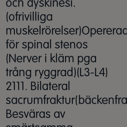
och dyskinesi.
(ofrivilliga
muskelrörelser)Operera
för spinal stenos
(Nerver i kläm pga
trång ryggrad)(L3-L4)
2111. Bilateral
sacrumfraktur(bäckenfra
Besväras av