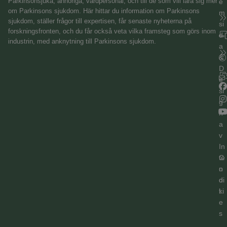
Parkinsonsjuka, anhöriga, vårdpersonal, och till de som vill lära sig mer
e
om Parkinsons sjukdom. Här hittar du information om Parkinsons
m
sjukdom, ställer frågor till expertisen, får senaste nyheterna på
si
forskningsfronten, och du får också veta vilka framsteg som görs inom
d
industrin, med anknytning till Parkinsons sjukdom.
a
&
D
e
si
g
n
a
v
In
C
te
o
n
o
di
ki
t
e
s