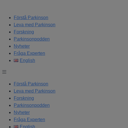
Hoppa
till
Förstå Parkinson
innehåll
Leva med Parkinson
Forskning
Parkinsonpodden
Nyheter
Fråga Experten
English
Förstå Parkinson
Leva med Parkinson
Forskning
Parkinsonpodden
Nyheter
Fråga Experten
English