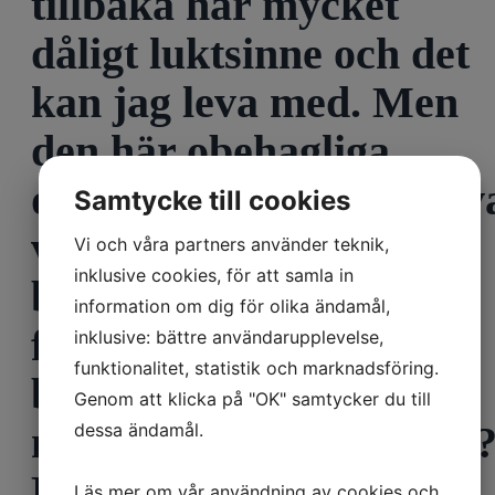
tillbaka har mycket
dåligt luktsinne och det
kan jag leva med. Men
den här obehagliga
doften (svårt att beskriv
Samtycke till cookies
vad det luktar men typ
Vi och våra partners använder teknik,
inklusive cookies, för att samla in
bränt gummi) är
information om dig för olika ändamål,
fruktansvärt
inklusive: bättre användarupplevelse,
funktionalitet, statistik och marknadsföring.
besvärande. Kan det ha
Genom att klicka på "OK" samtycker du till
med Parkinson att göra
dessa ändamål.
Eller kan det bero på
Läs mer om vår användning av cookies och