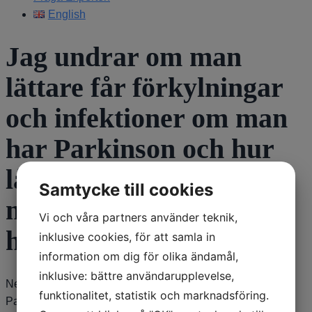
English
Jag undrar om man
lättare får förkylningar
och infektioner om man
har Parkinson och hur
lång tid tar det innan
Samtycke till cookies
man får besked om man
Vi och våra partners använder teknik,
har sjukdomen
inklusive cookies, för att samla in
information om dig för olika ändamål,
inklusive: bättre användarupplevelse,
Nej, man brukar inte lättare få infektioner när man har
funktionalitet, statistik och marknadsföring.
Parkinson. Det är mycket individuellt hur lång tid det tar