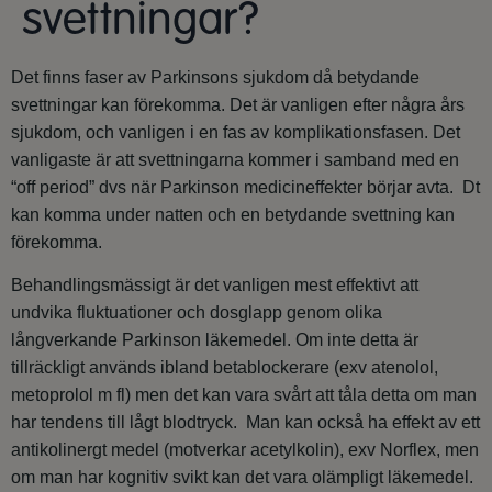
svettningar?
Det finns faser av Parkinsons sjukdom då betydande
svettningar kan förekomma. Det är vanligen efter några års
sjukdom, och vanligen i en fas av komplikationsfasen. Det
vanligaste är att svettningarna kommer i samband med en
“off period” dvs när Parkinson medicineffekter börjar avta. Dt
kan komma under natten och en betydande svettning kan
förekomma.
Behandlingsmässigt är det vanligen mest effektivt att
undvika fluktuationer och dosglapp genom olika
långverkande Parkinson läkemedel. Om inte detta är
tillräckligt används ibland betablockerare (exv atenolol,
metoprolol m fl) men det kan vara svårt att tåla detta om man
har tendens till lågt blodtryck. Man kan också ha effekt av ett
antikolinergt medel (motverkar acetylkolin), exv Norflex, men
om man har kognitiv svikt kan det vara olämpligt läkemedel.