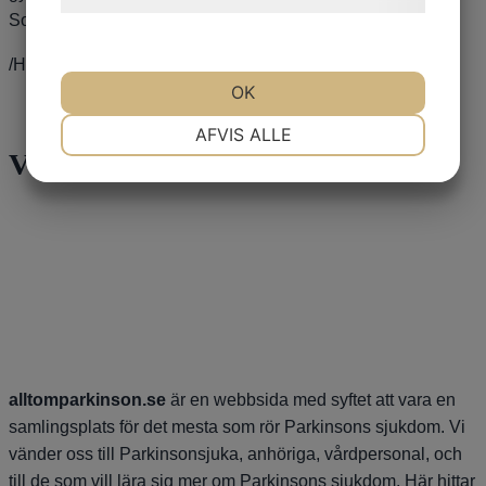
Som patient får man stå för kostnaden själv.
/Håkan Widner
OK
NØDVENDIGE
PRÆFERENCER
AFVIS ALLE
Våra sponsorer
MARKETING
STATISTIK
alltomparkinson.se
är en webbsida med syftet att vara en
samlingsplats för det mesta som rör Parkinsons sjukdom. Vi
vänder oss till Parkinsonsjuka, anhöriga, vårdpersonal, och
till de som vill lära sig mer om Parkinsons sjukdom. Här hittar