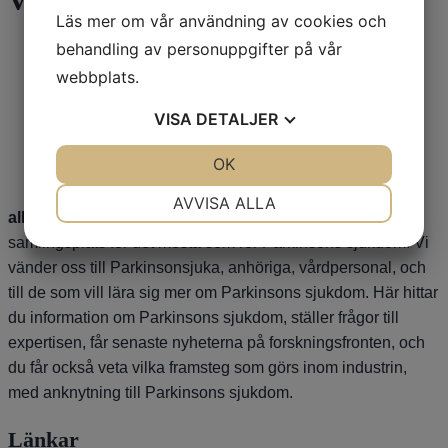
Våra sponsorer
Läs mer om vår användning av cookies och
behandling av personuppgifter på vår
webbplats.
VISA
DETALJER
JA
NEJ
OK
JA
NEJ
NÖDVÄNDIG
INSTÄLLNINGAR
AVVISA ALLA
alltomparkinson.se
är en webbsida med syftet att vara en
JA
NEJ
JA
NEJ
samlingsplats för det mesta som rör Parkinsons sjukdom. Vi
MARKNADSFÖRING
STATISTIK
vänder oss till Parkinsonsjuka, anhöriga, vårdpersonal, och
till de som vill lära sig mer om Parkinsons sjukdom. Här hittar
du information om Parkinsons sjukdom, ställer frågor till
expertisen, får senaste nyheterna på forskningsfronten, och
du får också veta vilka framsteg som görs inom industrin,
med anknytning till Parkinsons sjukdom.
Länkar