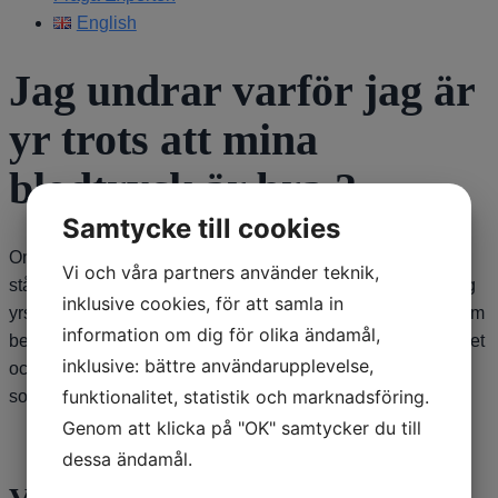
English
Jag undrar varför jag är
yr trots att mina
blodtryck är bra ?
Samtycke till cookies
Om du har mätt blodtrycket i både liggande position och i
Vi och våra partners använder teknik,
stående efter 2 minuter vid upprepade tillfällen så beror nog
inklusive cookies, för att samla in
yrseln på något annat. Vanligast är lägesberoende yrsel som
information om dig för olika ändamål,
beror på ”kristallsjuka” i innerörat. Men vid Parkinson kan det
inklusive: bättre användarupplevelse,
också vara balanssvårigheter och nedsatt känsel i fötterna
funktionalitet, statistik och marknadsföring.
som kan ge yrselkänsla.
Genom att klicka på "OK" samtycker du till
dessa ändamål.