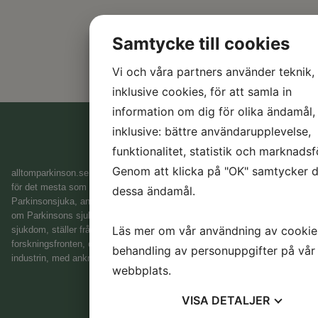
Samtycke till cookies
Vi och våra partners använder teknik,
inklusive cookies, för att samla in
information om dig för olika ändamål,
inklusive: bättre användarupplevelse,
funktionalitet, statistik och marknadsf
L
P
Genom att klicka på "OK" samtycker du
alltomparkinson.se
är en webbsida med syftet att vara en samlingsplats
H
för det mesta som rör Parkinsons sjukdom. Vi vänder oss till
dessa ändamål.
Parkinsonsjuka, anhöriga, vårdpersonal, och till de som vill lära sig mer
e
om Parkinsons sjukdom. Här hittar du information om Parkinsons
m
Läs mer om vår användning av cookie
sjukdom, ställer frågor till expertisen, får senaste nyheterna på
si
forskningsfronten, och du får också veta vilka framsteg som görs inom
behandling av personuppgifter på vår
d
industrin, med anknytning till Parkinsons sjukdom.
a
webbplats.
&
D
VISA
DETALJER
e