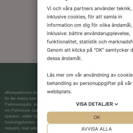
Vi och våra partners använder teknik,
inklusive cookies, för att samla in
information om dig för olika ändamål,
inklusive: bättre användarupplevelse,
funktionalitet, statistik och marknadsf
Genom att klicka på "OK" samtycker du
dessa ändamål.
Läs mer om vår användning av cookie
behandling av personuppgifter på vår
L
P
webbplats.
alltomparkinson.se
är en webbsida med syftet att vara en samlingsplats
H
för det mesta som rör Parkinsons sjukdom. Vi vänder oss till
VISA
DETALJER
Parkinsonsjuka, anhöriga, vårdpersonal, och till de som vill lära sig mer
e
om Parkinsons sjukdom. Här hittar du information om Parkinsons
m
sjukdom, ställer frågor till expertisen, får senaste nyheterna på
JA
NEJ
OK
JA
NEJ
si
forskningsfronten, och du får också veta vilka framsteg som görs inom
d
NÖDVÄNDIG
INSTÄLLNINGA
AVVISA ALLA
industrin, med anknytning till Parkinsons sjukdom.
a