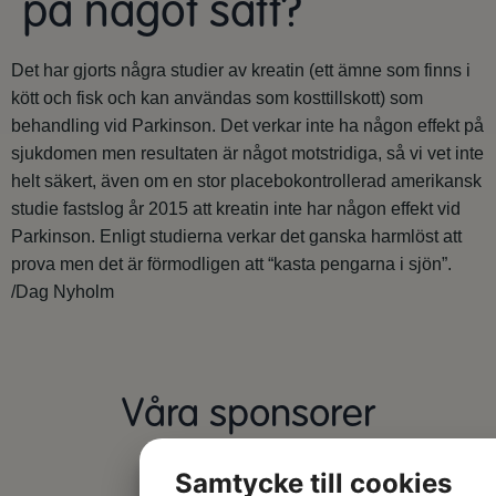
på något sätt?
Det har gjorts några studier av kreatin (ett ämne som finns i
kött och fisk och kan användas som kosttillskott) som
behandling vid Parkinson. Det verkar inte ha någon effekt på
sjukdomen men resultaten är något motstridiga, så vi vet inte
helt säkert, även om en stor placebokontrollerad amerikansk
studie fastslog år 2015 att kreatin inte har någon effekt vid
Parkinson. Enligt studierna verkar det ganska harmlöst att
prova men det är förmodligen att “kasta pengarna i sjön”.
/Dag Nyholm
Våra sponsorer
Samtycke till cookies