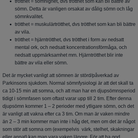
trötthet = sömnighet, dvs trötthet som kan bli bättre av
sömn. Detta är vanligen orsakat av dålig sömn och låg
sömnkvalitet.
trötthet = muskulärtrötthet, dvs trötthet som kan bli bättre
av vila.
trötthet = hjärntrötthet, dvs trötthet i form av nedsatt
mental ork, och nedsatt koncentrationsförmåga, och
nedsatt uppmärksamhet mm. Hjärntrötthet blir inte
bättre av vila eller sömn.
Det är mycket vanligt att sömnen är störd/påverkad av
Parkinsons sjukdom. Normal sömnfysiologi är att det skall ta
ca 10-15 min att somna, och att man har en djupsömnsperiod
tidigt i sömnfasen som oftast varar upp till 2 tim. Efter denna
djupsömn kommer 1 – 2 perioder med ytligare sömn, och det
är vanligt att vakna efter ca 3 tim. Om man är vaken mindre
än 2 – 3 min kommer man inte i håg det, men om det är något
som stör att somna om (exempelvis värk, stelhet, skakningar
eller annat) kan man vara vaken längre. För att ha god