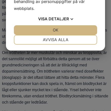
behandling av personuppgifter på vår
genom en noradrenalineffekt). Om andningsuppehåll
föreligger, hjälper inga läkemedel – endast åtgärder som
webbplats.
påverkar luftflödet som C-PAP eller andra lokal åtgärder i
VISA
DETALJER
svalget.
JA
NEJ
OK
JA
NEJ
Många komplexa faktorer medverkar och det behöver benas
ut vilket som är mest effektivt på sikt, men det är viktigt att
NÖDVÄNDIG
INSTÄLLNINGAR
AVVISA ALLA
diskutera sömnen med behandlande läkare.
JA
NEJ
JA
NEJ
Om tröttheten är mer muskulär och minskar av kroppsvila, är
MARKNADSFÖRING
STATISTIK
det sannolikt möjligt att förbättra detta genom att se över
grundmedicineringen så att det är tillräckligt med
dopaminersättning. Om tröttheten varierar med doseffekter
(dosglapp)- är det oftast lättare att hitta detta mönster. Flera
kroppsfunktioner kan dock spela in, främst om blodtrycket är
lågt eller sjunker mycket tex i stående. Yrsel behöver inte
förekomma, utan endast trötthet. Blodtrycksmätning i sittande
och stående ger ledtrådar.