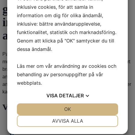
göra vad jag kan för att
inklusive cookies, för att samla in
information om dig för olika ändamål,
inte stelna till också i
inklusive: bättre användarupplevelse,
ansiktet.
funktionalitet, statistik och marknadsföring.
Genom att klicka på "OK" samtycker du till
dessa ändamål.
Parkinsonmedicinerna kan hjälpa lite, på samma sätt som
muskler i armar och ben kan mjukas upp. Massage är säkert
Läs mer om vår användning av cookies och
bra för stunden och att grimasera och ”överdriva”
behandling av personuppgifter på vår
ansiktsuttryck kan vara bra om den automatiska
webbplats.
ansiktsmimiken inte fungerar. Fysioterapeuter och logopeder
kan hjälpa till ytterligare med detta. /Dag Nyholm
VISA
DETALJER
Våra sponsorer
JA
NEJ
OK
JA
NEJ
NÖDVÄNDIG
INSTÄLLNINGAR
AVVISA ALLA
JA
NEJ
JA
NEJ