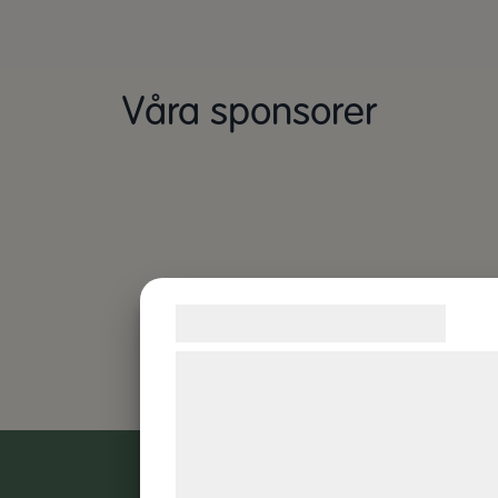
Våra sponsorer
Samtykke til cookies
Vi og vores samarbejdspartnere brug
teknologier, herunder cookies, til at
indsamle oplysninger om dig til forske
formål, herunder: Tilpasning af annonc
bedre brugeroplevelse, funktionalitet,