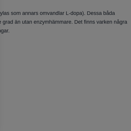
xylas som annars omvandlar L-dopa). Dessa båda
gre grad än utan enzymhämmare. Det finns varken några
ngar.