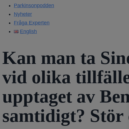
Parkinsonpodden
Nyheter
Fråga Experten
English
Kan man ta Si
vid olika tillfä
upptaget av Be
samtidigt? Stör