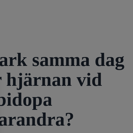
park samma dag
r hjärnan vid
bidopa
varandra?