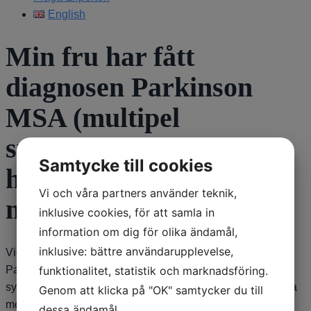
English
Min fru har fått
diagnosen Parkinson
MSA (multipel
systematrofi). Vad
Samtycke till cookies
händer? Vad får hon för
Vi och våra partners använder teknik,
mediciner?
inklusive cookies, för att samla in
information om dig för olika ändamål,
inklusive: bättre användarupplevelse,
Vid MSA kan man ha viss nytta av vanliga
funktionalitet, statistik och marknadsföring.
Parkinsonläkemedel, men den här sjukdomen har fler
symtom att hålla koll på än rörligheten och man kan behöva
Genom att klicka på "OK" samtycker du till
mediciner mot t.ex. blodtrycksfall och urininkontinens. /Dag
dessa ändamål.