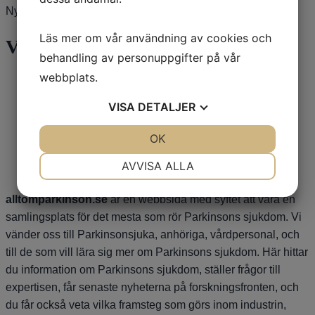
Nyholm
Läs mer om vår användning av cookies och
Våra sponsorer
behandling av personuppgifter på vår
webbplats.
VISA
DETALJER
JA
NEJ
OK
JA
NEJ
NÖDVÄNDIG
INSTÄLLNINGAR
AVVISA ALLA
JA
NEJ
JA
NEJ
alltomparkinson.se
är en webbsida med syftet att vara en
MARKNADSFÖRING
STATISTIK
samlingsplats för det mesta som rör Parkinsons sjukdom. Vi
vänder oss till Parkinsonsjuka, anhöriga, vårdpersonal, och
till de som vill lära sig mer om Parkinsons sjukdom. Här hittar
du information om Parkinsons sjukdom, ställer frågor till
expertisen, får senaste nyheterna på forskningsfronten, och
du får också veta vilka framsteg som görs inom industrin,