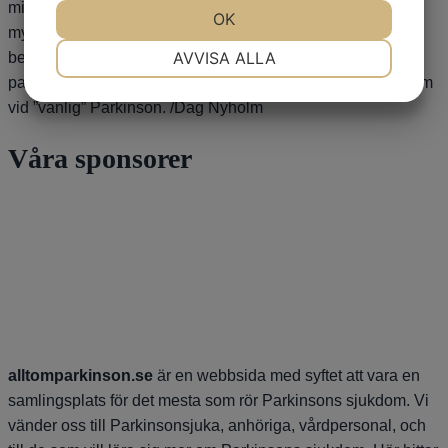
minne och tänkande, samt hallucinationer) uppkommer
JA
NEJ
OK
JA
NEJ
mycket tidigare vid Lewykroppsdemens. Precis som du
NÖDVÄNDIG
INSTÄLLNINGAR
AVVISA ALLA
beskriver blir man tyvärr snabbare försämrad. Ibland kan
parkinsonmediciner hjälpa till viss del, men inte lika bra som
JA
NEJ
JA
NEJ
vid ”vanlig” Parkinson. /Dag Nyholm
MARKNADSFÖRING
STATISTIK
Våra sponsorer
alltomparkinson.se
är en webbsida med syftet att vara en
samlingsplats för det mesta som rör Parkinsons sjukdom. Vi
vänder oss till Parkinsonsjuka, anhöriga, vårdpersonal, och