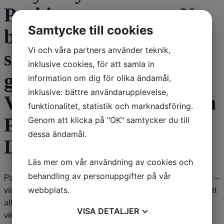
Parkinsonsymptom. Nu
Samtycke till cookies
bor han på SÄBO och
Vi och våra partners använder teknik,
sitter i rullstol det har
inklusive cookies, för att samla in
gått utför jättesnabbt.
information om dig för olika ändamål,
inklusive: bättre användarupplevelse,
Vad är skillnaden mellan
funktionalitet, statistik och marknadsföring.
Parkinson och
Genom att klicka på "OK" samtycker du till
dessa ändamål.
Lewybody?
Läs mer om vår användning av cookies och
behandling av personuppgifter på vår
Parkinson och Lewykroppsdemens har mycket gemensamt –
webbplats.
vid båda sjukdomarna har man hopklumpningar av proteinet
alfa-synuklein, så kallade Lewykroppar, i nervcellerna. En
VISA
DETALJER
viktig skillnad är att kognitiva symtom (svårigehter med