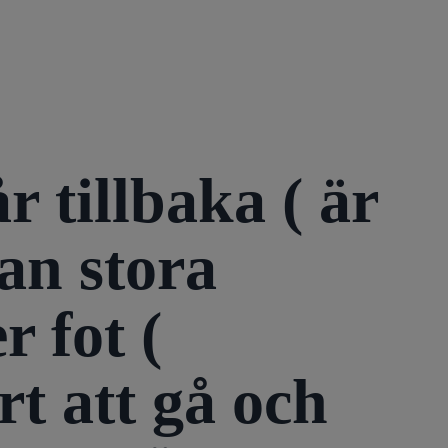
 tillbaka ( är
han stora
 fot (
t att gå och