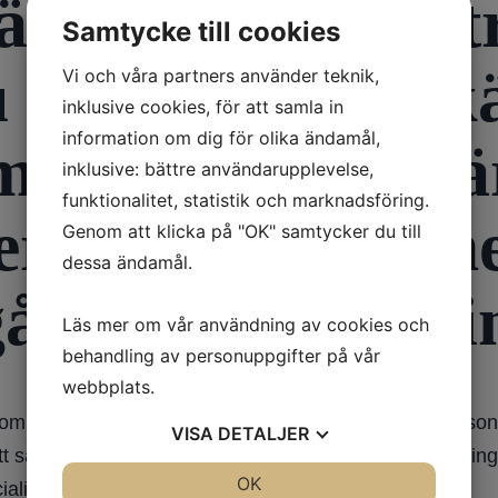
rta.. något bätt
Samtycke till cookies
u ett år senare 
Vi och våra partners använder teknik,
inklusive cookies, för att samla in
information om dig för olika ändamål,
 på höger fot, är
inklusive: bättre användarupplevelse,
funktionalitet, statistik och marknadsföring.
erligare ett år 
Genom att klicka på "OK" samtycker du till
dessa ändamål.
 gå utöver ”Park
Läs mer om vår användning av cookies och
behandling av personuppgifter på vår
webbplats.
ymtom men det skulle kunna uppstå sekundärt till Parkin
VISA
DETALJER
 säga vad det beror på i detta fall utan en undersökning.
JA
NEJ
OK
JA
NEJ
ialisering inom neurologi. /Erika Franzén