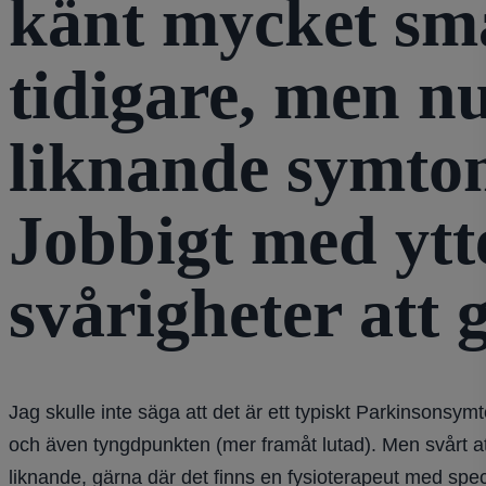
känt mycket smä
tidigare, men n
liknande symtom
Jobbigt med ytt
svårigheter att
Jag skulle inte säga att det är ett typiskt Parkinsons
och även tyngdpunkten (mer framåt lutad). Men svårt att
liknande, gärna där det finns en fysioterapeut med spec