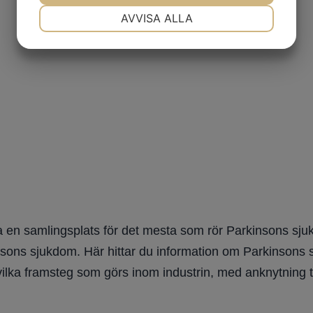
NÖDVÄNDIG
INSTÄLLNINGAR
AVVISA ALLA
JA
NEJ
JA
NEJ
MARKNADSFÖRING
STATISTIK
 en samlingsplats för det mesta som rör Parkinsons sjuk
nsons sjukdom. Här hittar du information om Parkinsons sju
vilka framsteg som görs inom industrin, med anknytning t