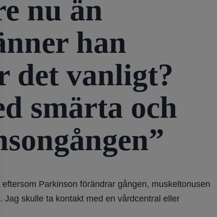
re nu än
känner han
 det vanligt?
med smärta och
insongången”
son eftersom Parkinson förändrar gången, muskeltonusen
 Jag skulle ta kontakt med en vårdcentral eller