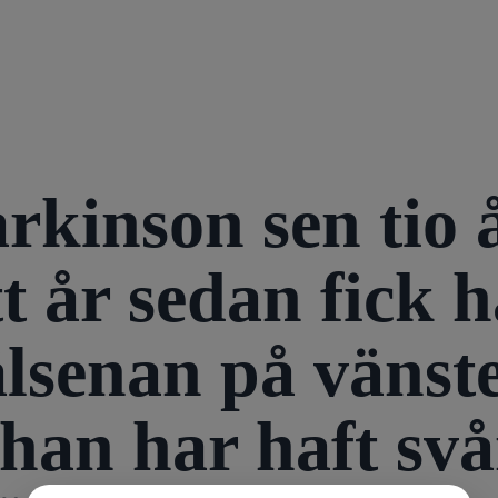
kinson sen tio år
tt år sedan fick 
senan på vänster
han har haft svår