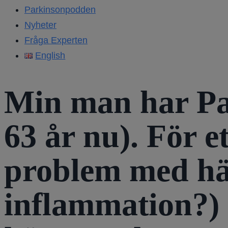
Parkinsonpodden
Nyheter
Fråga Experten
English
Min man har Par
63 år nu). För e
problem med häl
inflammation?) 