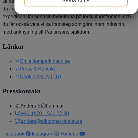
AFVIS ALLE
till de som vill lära sig mer om Parkinsons sjukdom. Här hittar
du information om Parkinsons sjukdom, ställer frågor till
expertisen, får senaste nyheterna på forskningsfronten, och
MARKETING
STATISTIK
du får också veta vilka framsteg som görs inom industrin,
med anknytning till Parkinsons sjukdom.
Länkar
Om alltomparkinson.se
Press & Kontakt
Cookie policy (EU)
Presskontakt
Anders Stålhammar
+46 (0)70 – 530 77 80
anders@alltomparkinson.se
Facebook
Instagram
Youtube