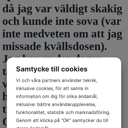
då jag var väldigt skakig
och kunde inte sova (var
inte medveten om att jag
missade kvällsdosen).
Jag har under dagen
Samtycke till cookies
tagit mina doser som
Vi och våra partners använder teknik,
vanligt men symptomen
inklusive cookies, för att samla in
har varit mycket värre
information om dig för olika ändamål,
inklusive: bättre användarupplevelse,
trots att jag tagit extra
funktionalitet, statistik och marknadsföring.
Quick mite. Är det
Genom att klicka på "OK" samtycker du till