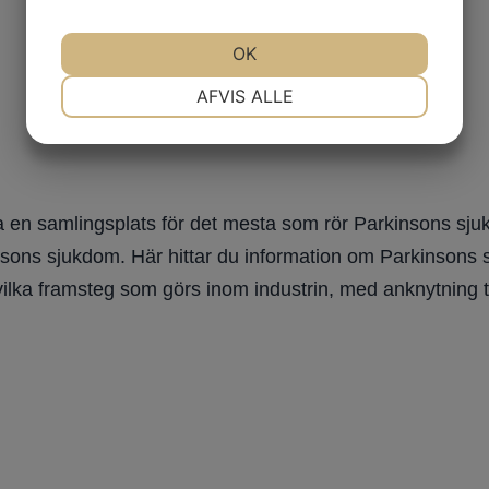
OK
NØDVENDIGE
PRÆFERENCER
AFVIS ALLE
MARKETING
STATISTIK
 en samlingsplats för det mesta som rör Parkinsons sjuk
nsons sjukdom. Här hittar du information om Parkinsons sju
vilka framsteg som görs inom industrin, med anknytning t