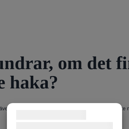
ndrar, om det fi
e haka?
 även i hakan. Så om den darrar ofta kan du behöva lite 
Samtykke til cookies
Vi og vores samarbejdspartnere bruger