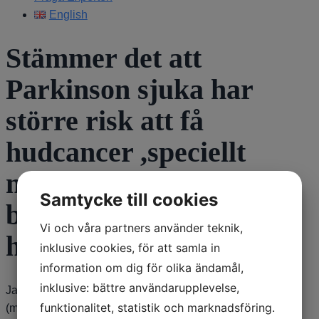
English
Stämmer det att
Parkinson sjuka har
större risk att få
hudcancer ,speciellt
melanom? Och att man
Samtycke till cookies
bör undersökas av
Vi och våra partners använder teknik,
hudläkare varje år?
inklusive cookies, för att samla in
information om dig för olika ändamål,
inklusive: bättre användarupplevelse,
Ja, det stämmer att det finns ökad risk för hudcancer
funktionalitet, statistik och marknadsföring.
(melanom) när man har Parkinson. Det är svårt med