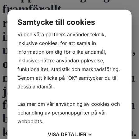
framförallt
ryggmusklerna orkar
Samtycke till cookies
inte hålla kroppen
Vi och våra partners använder teknik,
inklusive cookies, för att samla in
upprätt och behöver vila,
information om dig för olika ändamål,
och tom sitta vid
inklusive: bättre användarupplevelse,
funktionalitet, statistik och marknadsföring.
matbordet är jobbigt och
Genom att klicka på "OK" samtycker du till
dessa ändamål.
jag vill snabbt bli klar
för att kunna hitta någon
Läs mer om vår användning av cookies och
behandling av personuppgifter på vår
bekvämare
webbplats.
kroppsställning eller vila.
VISA
DETALJER