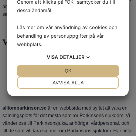
Genom att klicka på "OK" samtycker du till
än annars, men tidigare studier har inte visat något tydligt
dessa ändamål.
samband. /Dag Nyholm
Läs mer om vår användning av cookies och
behandling av personuppgifter på vår
Våra sponsorer
webbplats.
VISA
DETALJER
JA
NEJ
OK
JA
NEJ
NÖDVÄNDIG
INSTÄLLNINGAR
AVVISA ALLA
JA
NEJ
JA
NEJ
MARKNADSFÖRING
STATISTIK
alltomparkinson.se
är en webbsida med syftet att vara en
samlingsplats för det mesta som rör Parkinsons sjukdom. Vi
vänder oss till Parkinsonsjuka, anhöriga, vårdpersonal, och
till de som vill lära sig mer om Parkinsons sjukdom. Här hittar