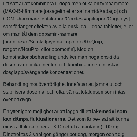
Ett sätt är att kombinera L-dopa men olika enzymhämmare
(MAO-B-hämmare [rasagelin eller safinamid/Xadago] och
COMT-hämmare [entakapon/Comtess/opikapon/Ongentys]
som förlänger effekten av alla enskilda L-dopa tabletter, eller
om man tål dem dopamin-härmare
[pramipexol/Sifrol/Opryema, ropinorol/ReQuip,
rotigotin/NeuPro, eller apomorfin]. Med en
kombinationsbehandling
undviker man höga enskilda
doser
av de olika medlen och kombinationen minskar
dosglapp/svängande koncentrationer.
Behandling mot överrörlighet innefattar att jämna ut och
stabilisera doserna, och ofta, sänka totaldosen som intas
över ett dygn.
En ytterligare möjlighet är att lägga till ett
läkemedel som
kan dämpa fluktuationerna
. Det som är bevisat att kunna
minska fluktuationer är K Dinetrel (amantadin) 100 mg.
Dinetrel tas 2 vanligen gånger per dag, morgon och tidig