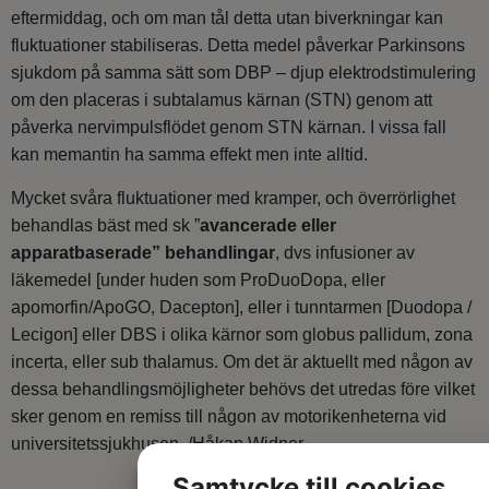
eftermiddag, och om man tål detta utan biverkningar kan
fluktuationer stabiliseras. Detta medel påverkar Parkinsons
sjukdom på samma sätt som DBP – djup elektrodstimulering
om den placeras i subtalamus kärnan (STN) genom att
påverka nervimpulsflödet genom STN kärnan. I vissa fall
kan memantin ha samma effekt men inte alltid.
Mycket svåra fluktuationer med kramper, och överrörlighet
behandlas bäst med sk ”
avancerade eller
apparatbaserade” behandlingar
, dvs infusioner av
läkemedel [under huden som ProDuoDopa, eller
apomorfin/ApoGO, Dacepton], eller i tunntarmen [Duodopa /
Lecigon] eller DBS i olika kärnor som globus pallidum, zona
incerta, eller sub thalamus. Om det är aktuellt med någon av
dessa behandlingsmöjligheter behövs det utredas före vilket
sker genom en remiss till någon av motorikenheterna vid
universitetssjukhusen. /Håkan Widner
Samtycke till cookies